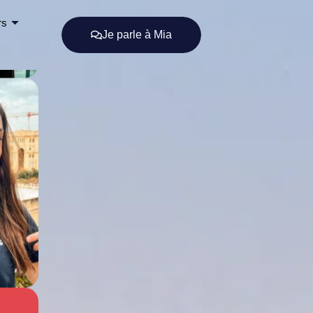
rs
Je parle à Mia