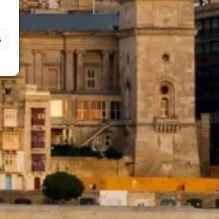
experts français de
confiance
s