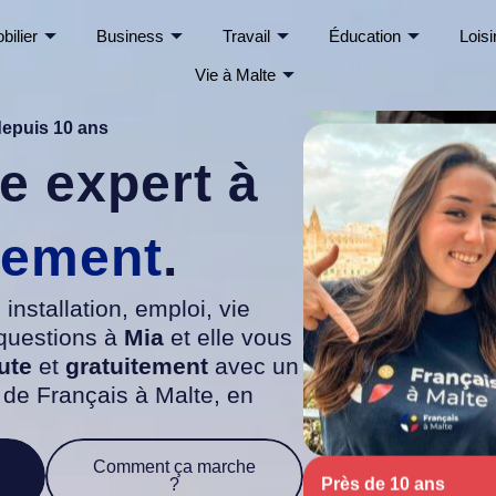
bilier
Business
Travail
Éducation
Loisi
Vie à Malte
depuis 10 ans
e expert à
tement
.
Près de 10 ans
 installation, emploi, vie
d'existence
 questions à
Mia
et elle vous
nute
et
gratuitement
avec un
e Français à Malte, en
Comment ça marche
?