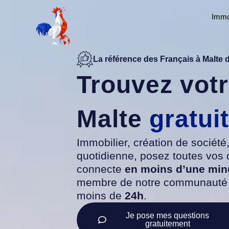
Aller
Immo
au
contenu
La référence des Français à Malte 
Trouvez votr
Malte
gratui
Immobilier, création de société,
quotidienne, posez toutes vos
connecte
en moins d’une mi
membre de notre communauté d
moins de
24h
.
Je pose mes questions
gratuitement