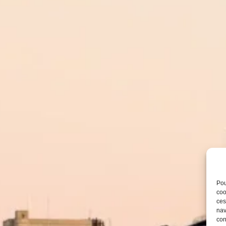
Pou
coo
ces
nav
con