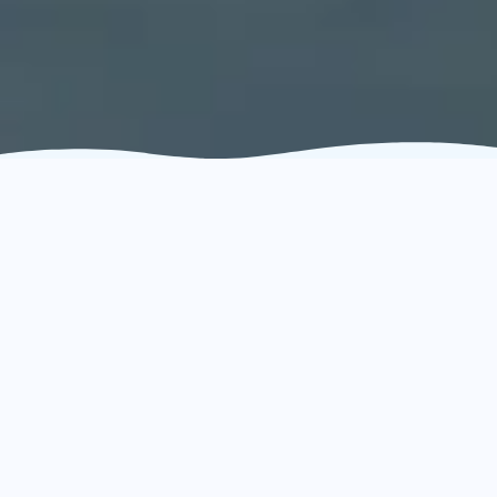
Ces doutes, vous
les
connaissez
?
Vous n'êtes pas seul. Une communauté de plus
de 60 000 Français est passée par là avant vous.