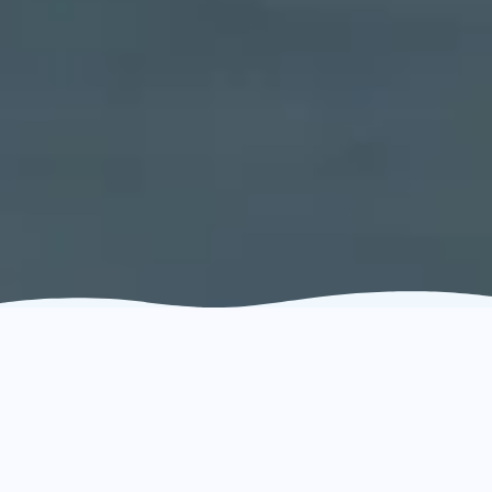
Ces doutes, vous
les
connaissez
?