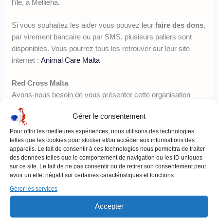
l’île, à Mellieha.
Si vous souhaitez les aider vous pouvez leur
faire des dons
,
par virement bancaire ou par SMS, plusieurs paliers sont
disponibles. Vous pourrez tous les retrouver sur leur site
internet :
Animal Care Malta
Red Cross Malta
Avons-nous besoin de vous présenter cette organisation
caritative ? Comme vous le savez la Croix-Rouge est
Gérer le consentement
une
association d’aide humanitaire
dont le but est de venir
en aide aux personnes en difficulté partout dans le monde.
Pour offrir les meilleures expériences, nous utilisons des technologies
telles que les cookies pour stocker et/ou accéder aux informations des
appareils. Le fait de consentir à ces technologies nous permettra de traiter
Si vous souhaitez leur
faire un don et leur apporter votre
des données telles que le comportement de navigation ou les ID uniques
soutien
pour venir en aide à un maximum de personnes,
sur ce site. Le fait de ne pas consentir ou de retirer son consentement peut
avoir un effet négatif sur certaines caractéristiques et fonctions.
vous pouvez vous rendre sur leur site internet :
Red Cross
Malta
Gérer les services
Accepter
YMCA Valletta