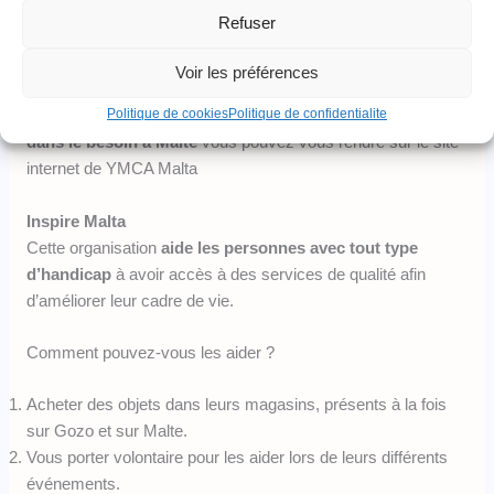
Cette
organisation non lucrative
a pour but majoritaire
Refuser
d’aider les sans domicile fixe à Malte, à améliorer leur
quotidien et les aider à réintégrer la société dignement.
Voir les préférences
Politique de cookies
Politique de confidentialite
Pour soutenir l’association caritative à aider les
personnes
dans le besoin à Malte
vous pouvez vous rendre sur le site
internet de YMCA Malta
Inspire Malta
Cette organisation
aide les personnes avec tout type
d’handicap
à avoir accès à des services de qualité afin
d’améliorer leur cadre de vie.
Comment pouvez-vous les aider ?
Acheter des objets dans leurs magasins, présents à la fois
sur Gozo et sur Malte.
Vous porter volontaire pour les aider lors de leurs différents
événements.