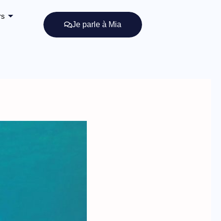
rs
Je parle à Mia