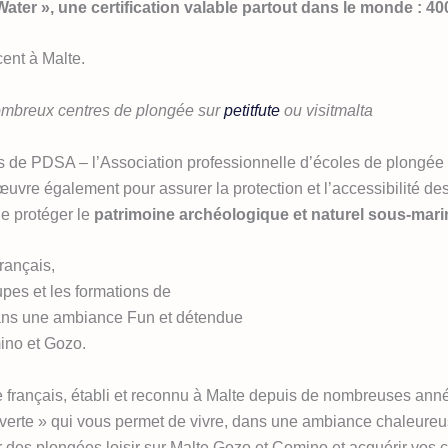
er », une certification valable partout dans le monde : 40
cent à Malte.
mbreux centres de plongée sur
petitfute
ou visitmalta
de PDSA – l’Association professionnelle d’écoles de plongée loc
 œuvre également pour assurer la protection et l’accessibilité de
de protéger le
patrimoine archéologique et naturel sous-marin 
rançais,
oupes et les formations de
 dans une ambiance Fun et détendue
mino et Gozo.
e français, établi et reconnu à Malte depuis de nombreuses a
verte » qui vous permet de vivre, dans une ambiance chaleureus
 des plongées loisir sur Malte Gozo et Comino et acquérir vos c