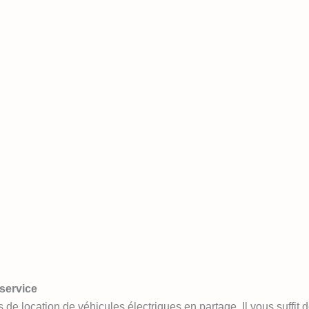
-service
 location de véhicules électriques en partage. Il vous suffit de