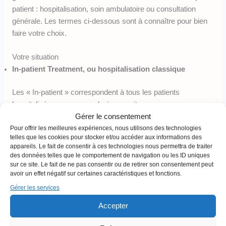
patient : hospitalisation, soin ambulatoire ou consultation
générale. Les termes ci-dessous sont à connaître pour bien
faire votre choix.
Votre situation
In-patient Treatment, ou hospitalisation classique
Les « In-patient » correspondent à tous les patients
hospitalisés pour une ou plusieurs nuits.
Gérer le consentement
Day-patient Treatment, ou soins de jour
Pour offrir les meilleures expériences, nous utilisons des technologies
telles que les cookies pour stocker et/ou accéder aux informations des
appareils. Le fait de consentir à ces technologies nous permettra de traiter
Les « day-patient » sont les patients qui n’ont pas à être
des données telles que le comportement de navigation ou les ID uniques
hospitalisés, mais ont besoin de soins provenant d’un hôpital.
sur ce site. Le fait de ne pas consentir ou de retirer son consentement peut
avoir un effet négatif sur certaines caractéristiques et fonctions.
Ce sont les soins ambulatoires.
Gérer les services
Out-patient Treatment, ou consultation
Accepter
Les « out-patient » sont les patients en consultation