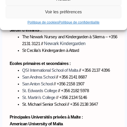
Email :
direction.malte@aflec-fr.org
Voir les préférences
Site officiel :
https://lfbi-malte.aflec-fr.org/
Politique de cookies
Politique de confidentialite
Jardin d’enfants :
The Newark Nursey and Kindergarden à Sliema – +356
Newark Kindergarden
2131 3121 //
St Cecilia’s Kindergarden à Attard
Ecoles primaires et secondaires :
QSI International School of Malta
// +356 2137 4396
San Andrea School
// +356 2141 8687
San Anton School
// +356 2158 1907
St. Edwards College
// +356 2182 5978
St. Martin’s College
// +356 2134 5146
St. Michael Senior School // +356 2138 3647
Principales Universités privées à Malte :
American University of Malta