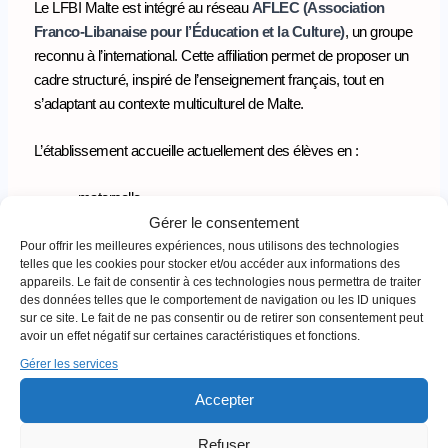
Le LFBI Malte est intégré au réseau
AFLEC
(Association
Franco-Libanaise pour l’Éducation et la Culture)
, un groupe
reconnu à l’international. Cette affiliation permet de proposer un
cadre structuré, inspiré de l’enseignement français, tout en
s’adaptant au contexte multiculturel de Malte.
L’établissement accueille actuellement des élèves en :
maternelle
Gérer le consentement
primaire
collège (CNED)
Pour offrir les meilleures expériences, nous utilisons des technologies
telles que les cookies pour stocker et/ou accéder aux informations des
appareils. Le fait de consentir à ces technologies nous permettra de traiter
Une montée en puissance progressive est prévue dans les
des données telles que le comportement de navigation ou les ID uniques
prochaines années.
sur ce site. Le fait de ne pas consentir ou de retirer son consentement peut
avoir un effet négatif sur certaines caractéristiques et fonctions.
Informations pratiques:
Gérer les services
Accepter
Adresse :
35, Triq Giorgio Mitrovich – Pembroke, Malte
Téléphone :
+356 9998 950
Refuser