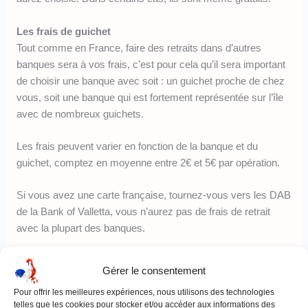
Les frais de guichet
Tout comme en France, faire des retraits dans d’autres
banques sera à vos frais, c’est pour cela qu’il sera important
de choisir une banque avec soit : un guichet proche de chez
vous, soit une banque qui est fortement représentée sur l’île
avec de nombreux guichets.
Les frais peuvent varier en fonction de la banque et du
guichet, comptez en moyenne entre 2€ et 5€ par opération.
Si vous avez une carte française, tournez-vous vers les DAB
de la Bank of Valletta, vous n’aurez pas de frais de retrait
avec la plupart des banques.
Les frais internationaux
Gérer le consentement
Les
frais internationaux
peuvent varier en fonction de la
Pour offrir les meilleures expériences, nous utilisons des technologies
banque que vous allez choisir, ils seront assez élevés en
telles que les cookies pour stocker et/ou accéder aux informations des