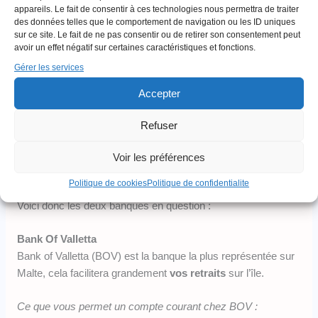
moyenne. Les tarifs exercés par les banques dites «
appareils. Le fait de consentir à ces technologies nous permettra de traiter
physiques » représentent souvent un pourcentage du retrait,
des données telles que le comportement de navigation ou les ID uniques
sur ce site. Le fait de ne pas consentir ou de retirer son consentement peut
pouvant atteindre 4-5 à 6-7% en fonction des banques.
avoir un effet négatif sur certaines caractéristiques et fonctions.
Gérer les services
Quelles banques choisir à Malte ?
Il existe de
nombreuses banques sur Malte
, néanmoins
Accepter
nous n’allons vous en conseiller que deux.
Refuser
Pourquoi ? Si c’est la première fois que vous ouvrez un
compte à Malte, il est préférable de faire au plus simple pour
Voir les préférences
vous familiariser avec le système bancaire maltais.
Politique de cookies
Politique de confidentialite
Voici donc les deux banques en question :
Bank Of Valletta
Bank of Valletta (BOV) est la banque la plus représentée sur
Malte, cela facilitera grandement
vos retraits
sur l’île.
Ce que vous permet un compte courant chez BOV :