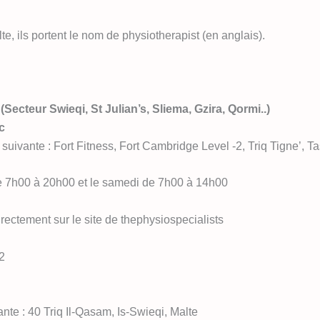
e, ils portent le nom de physiotherapist (en anglais).
Secteur Swieqi, St Julian’s, Sliema, Gzira, Qormi..)
c
 suivante : Fort Fitness, Fort Cambridge Level -2, Triq Tigne’,
de 7h00 à 20h00 et le samedi de 7h00 à 14h00
irectement sur le site de thephysiospecialists
2
nte : 40 Triq Il-Qasam, Is-Swieqi, Malte