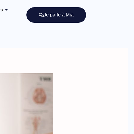
rs
Je parle à Mia