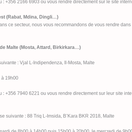
 : +356 2166 6903 ou vous rendre directement sur le site interne
st (Rabat, Mdina, Dingli…)
ans ce secteur, nous vous recommandons de vous rendre dans le 
 de Malte (Mosta, Attard, Birkirkara…)
suivante : Vjal L-Indipendenza, Il-Mosta, Malte
0 à 19h00
 : +356 7940 6221 ou vous rendre directement sur leur site inter
esse suivante : 88 Triq L-Imsida, B’Kara BKR 2018, Malte
e mardi de 8h00 à 14h00 puis 15h00 à 20h00, le mercredi de 9h0