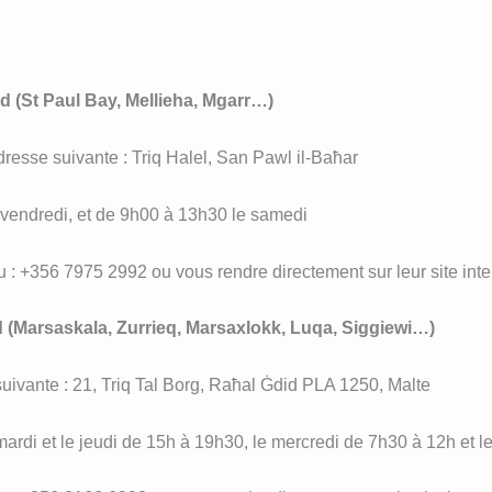
d (St Paul Bay, Mellieha, Mgarr…)
adresse suivante : Triq Halel, San Pawl il-Baħar
 vendredi, et de 9h00 à 13h30 le samedi
 : +356 7975 2992 ou vous rendre directement sur leur site inte
 (Marsaskala, Zurrieq, Marsaxlokk, Luqa, Siggiewi…)
 suivante : 21, Triq Tal Borg, Raħal Ġdid PLA 1250, Malte
 mardi et le jeudi de 15h à 19h30, le mercredi de 7h30 à 12h et 