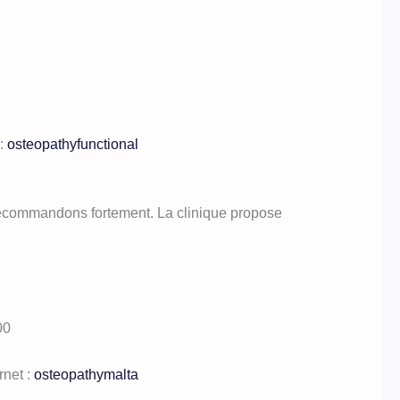
 :
osteopathyfunctional
e recommandons fortement. La clinique propose
00
rnet :
osteopathymalta