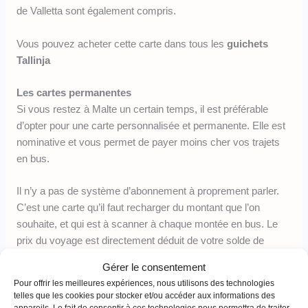
de Valletta sont également compris.
Vous pouvez acheter cette carte dans tous les
guichets
Tallinja
Les cartes permanentes
Si vous restez à Malte un certain temps, il est préférable
d’opter pour une carte personnalisée et permanente. Elle est
nominative et vous permet de payer moins cher vos trajets
en bus.
Il n’y a pas de système d’abonnement à proprement parler.
C’est une carte qu’il faut recharger du montant que l’on
souhaite, et qui est à scanner à chaque montée en bus. Le
prix du voyage est directement déduit de votre solde de
carte.
Gérer le consentement
Pour offrir les meilleures expériences, nous utilisons des technologies
NB : Vous pouvez mettre en place un virement permanent
telles que les cookies pour stocker et/ou accéder aux informations des
pour ne plus vous soucier d’avoir à recharger vous-même
appareils. Le fait de consentir à ces technologies nous permettra de traiter