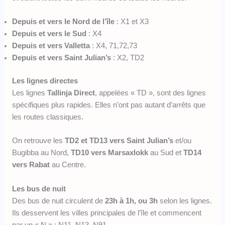
Depuis et vers le Nord de l’île
: X1 et X3
Depuis et vers le Sud
: X4
Depuis et vers Valletta
: X4, 71,72,73
Depuis et vers Saint Julian’s
: X2, TD2
Les lignes directes
Les lignes
Tallinja Direct
, appelées « TD », sont des lignes
spécifiques plus rapides. Elles n’ont pas autant d’arrêts que
les routes classiques.
On retrouve les
TD2 et TD13 vers Saint Julian’s
et/ou
Bugibba au Nord,
TD10 vers Marsaxlokk
au Sud et
TD14
vers Rabat
au Centre.
Les bus de nuit
Des bus de nuit circulent de
23h à 1h,
ou 3h
selon les lignes.
Ils desservent les villes principales de l’île et commencent
par un « N » : N11, N13, N91…