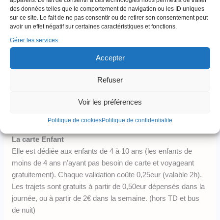
des données telles que le comportement de navigation ou les ID uniques
votre carte.
sur ce site. Le fait de ne pas consentir ou de retirer son consentement peut
avoir un effet négatif sur certaines caractéristiques et fonctions.
La carte Adulte
Gérer les services
Elle est dédiée à tous les adultes entre 17 et 59 ans. Le
transport de 2h revient à 0,75eur pour les lignes classiques,
Accepter
et 1,5€ pour les TD et les bus de nuit.
Refuser
A partir de 26€ de trajets consommés dans le mois, vous
Voir les préférences
pouvez bénéficier gratuitement des transports en commun
dans le même mois (lignes de jour classiques).
Politique de cookies
Politique de confidentialite
La carte Enfant
Elle est dédiée aux enfants de 4 à 10 ans (les enfants de
moins de 4 ans n’ayant pas besoin de carte et voyageant
gratuitement). Chaque validation coûte 0,25eur (valable 2h).
Les trajets sont gratuits à partir de 0,50eur dépensés dans la
journée, ou à partir de 2€ dans la semaine. (hors TD et bus
de nuit)