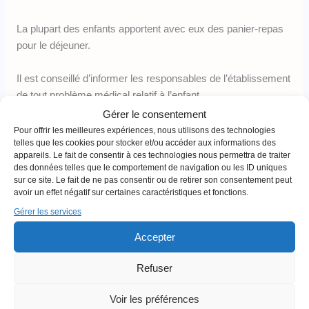
La plupart des enfants apportent avec eux des panier-repas
pour le déjeuner.
Il est conseillé d’informer les responsables de l’établissement
de tout problème médical relatif à l’enfant.
Gérer le consentement
La fréquentation scolaire est surveillée également.
Les
Pour offrir les meilleures expériences, nous utilisons des technologies
telles que les cookies pour stocker et/ou accéder aux informations des
enfants absents plus de 3 jours doivent présenter à
appareils. Le fait de consentir à ces technologies nous permettra de traiter
l’école un certificat médical
.
des données telles que le comportement de navigation ou les ID uniques
sur ce site. Le fait de ne pas consentir ou de retirer son consentement peut
avoir un effet négatif sur certaines caractéristiques et fonctions.
Une politique stricte de protection des enfants est appliquée
au sein des écoles, que ce soit au niveau physique ou mental
Gérer les services
(intimidation, bagarre, etc…)
Accepter
Cas particuliers :
Refuser
Malte propose des services d’éducation inclusive. Celle-ci
vise à améliorer les enfants ayant diverses capacités à
Voir les préférences
différents niveaux, et ce afin de créer des environnements